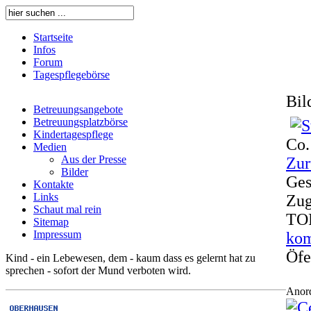
Startseite
Infos
Forum
Tagespflegebörse
Bil
Betreuungsangebote
Betreuungsplatzbörse
Kindertagespflege
Co.
Medien
Aus der Presse
Zur
Bilder
Ges
Kontakte
Links
Zug
Schaut mal rein
TO
Sitemap
Impressum
kom
Öfe
Kind - ein Lebewesen, dem - kaum dass es gelernt hat zu
sprechen - sofort der Mund verboten wird.
Anor