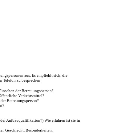
ungspersonen aus. Es empfiehlt sich, die
m Telefon zu besprechen:
 Wünschen der Betreuungsperson?
Öffentliche Verkehrsmittel?
t der Betreuungsperson?
nt?
er Aufbauqualifikation?) Wie erfahren ist sie in
ter, Geschlecht, Besonderheiten.